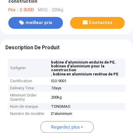
construction
Prix：2-3USD
MOQ：200kg
meilleur prix
Contactez
Description De Produit
,
bobine d'aluminium enduite de PE
bobines d'aluminium pour la
Surligner
construction
,
bobine en aluminium revêtue de PE
Certification
ISO:9001
Delivery Time
7days
Minimum Order
200kg
Quantity
Nom de marque
TONGMAO
Numéro de modèle
D'aluminium
Regardez plus