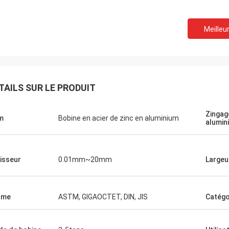
Meilleur
TAILS SUR LE PRODUIT
Zingag
m
Bobine en acier de zinc en aluminium
alumin
isseur
0.01mm~20mm
Largeu
Igname
nfiniment de votre service sincère.
rme
ASTM, GIGAOCTET, DIN, JIS
Catégo
ité de vos produits a toujours été
onne. Nous sommes très soulagés
ir d'avoir plus de coopération à