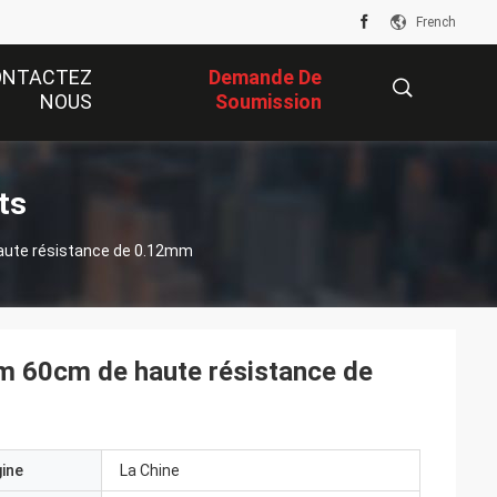
French
ONTACTEZ
Demande De
NOUS
Soumission
描
ts
aute résistance de 0.12mm
述
 60cm de haute résistance de
gine
La Chine