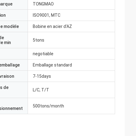
marque
TONGMAO
ion
ISO9001, MTC
e modèle
Bobine en acier d'AZ
de
5tons
e min
negotiable
'emballage
Emballage standard
ivraison
7-15days
s de
L/C, T/T
500tons/month
isionnement