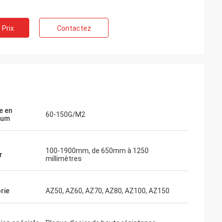
 Prix
Contactez
e en
60-150G/M2
ium
100-1900mm, de 650mm à 1250
r
millimètres
rie
AZ50, AZ60, AZ70, AZ80, AZ100, AZ150