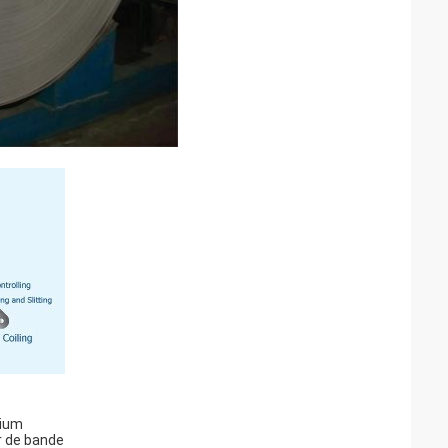
nium
r de bande