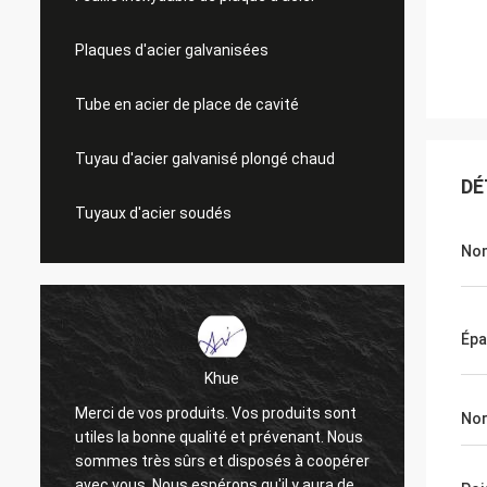
Plaques d'acier galvanisées
Tube en acier de place de cavité
Tuyau d'acier galvanisé plongé chaud
DÉ
Tuyaux d'acier soudés
No
Épa
Khue
Merci de vos produits. Vos produits sont
Merci i
No
utiles la bonne qualité et prévenant. Nous
La qual
sommes très sûrs et disposés à coopérer
très b
avec vous. Nous espérons qu'il y aura des
et espo