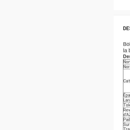
DE
Bo
la
Des
No
No
Cat
Épa
Lar
Tol
Re
d'A
Pai
Sur
Tra