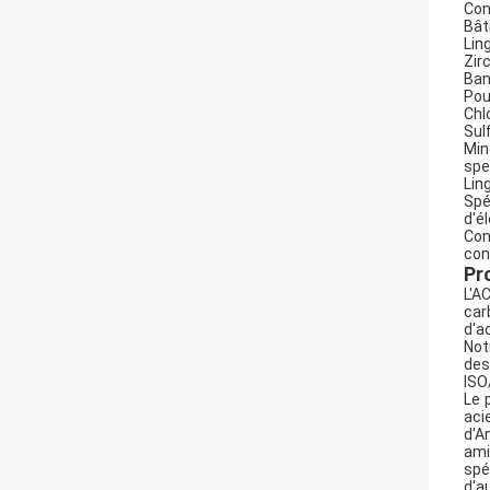
Con
Bât
Lin
Zir
Ban
Pou
Chl
Sul
Min
spe
Lin
Spé
d'é
Con
con
Pro
L'A
car
d'a
Not
des
ISO
Le 
aci
d'A
ami
spé
d'a