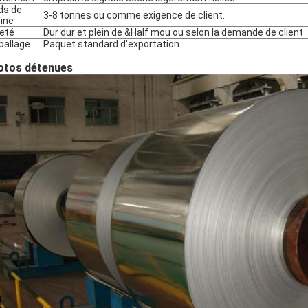
ds de
3-8 tonnes ou comme exigence de client.
ine
eté
Dur dur et plein de &Half mou ou selon la demande de client
allage
Paquet standard d'exportation
otos détenues