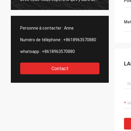
Poi
occasions pour la coopération avec
l'avenir
d'autres produits à l'avenir.
Met
Personne à contacter :
Anne
Numéro de téléphone :
+8618963570880
whatsapp :
+8618963570880
LA
Contact