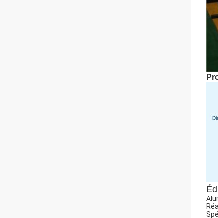
Pr
Éd
Alu
Réa
Spé