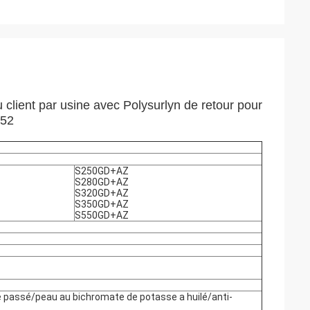
lient par usine avec Polysurlyn de retour pour
052
S250GD+AZ
S280GD+AZ
S320GD+AZ
S350GD+AZ
S550GD+AZ
 passé/peau au bichromate de potasse a huilé/anti-