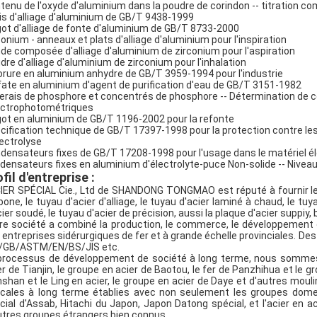
tenu de l'oxyde d'aluminium dans la poudre de corindon -- titration co
is d'alliage d'aluminium de GB/T 9438-1999
got d'alliage de fonte d'aluminium de GB/T 8733-2000
conium - anneaux et plats d'alliage d'aluminium pour l'inspiration
de composée d'alliage d'aluminium de zirconium pour l'aspiration
dre d'alliage d'aluminium de zirconium pour l'inhalation
orure en aluminium anhydre de GB/T 3959-1994 pour l'industrie
fate en aluminium d'agent de purification d'eau de GB/T 3151-1982
erais de phosphore et concentrés de phosphore -- Détermination de 
ctrophotométriques
got en aluminium de GB/T 1196-2002 pour la refonte
cification technique de GB/T 17397-1998 pour la protection contre les
lectrolyse
densateurs fixes de GB/T 17208-1998 pour l'usage dans le matériel élect
densateurs fixes en aluminium d'électrolyte-puce Non-solide -- Niveau
fil d'entreprise :
CIER SPÉCIAL Cie., Ltd de SHANDONG TONGMAO est réputé à fournir le 
bone, le tuyau d'acier d'alliage, le tuyau d'acier laminé à chaud, le tuya
cier soudé, le tuyau d'acier de précision, aussi la plaque d'acier suppiy, 
re société a combiné la production, le commerce, le développement 
 entreprises sidérurgiques de fer et à grande échelle provinciales. De
/GB/ASTM/EN/BS/JIS etc.
processus de développement de société à long terme, nous sommes 
er de Tianjin, le groupe en acier de Baotou, le fer de Panzhihua et le gro
nshan et le Ling en acier, le groupe en acier de Daye et d'autres mou
cales à long terme établies avec non seulement les groupes domest
cial d'Assab, Hitachi du Japon, Japon Datong spécial, et l'acier en aci
utres groupes étrangers bien connus.