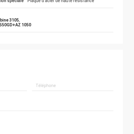
tion spéciale
Plaque d'acier de haute résistance
bine 3105
,
 S550GD+AZ 1050