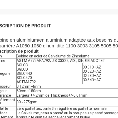
SCRIPTION DE PRODUIT
bine en aluminium/en aluminium adaptée aux besoins du c
 barrière A1050 1060 d'humidité 1100 3003 3105 5005 5
cription de produit
m
Bobine en acier de Galvalume de Zincalume
rme
ASTM A775M/A792, JIS G3322, AISI, DIN, GIGAOCTET
SGLCC
DX51D+AZ
SGLCD
DX52D+AZ
égorie
SGLC440
DX53D+AZ
SGLC570
DX54D+AZ
ASTMA792
isseur
0.12mm-4mm
geur
60cm~150cm
érance
Largeur +/-2mm de Thickness+/-0.01mm
vêtement
30~275gsm
Z
llette
zéro paillettes, paillette régulière ou paillette normale
face
Le Galvalume, peau a passé ou la non-peau a passé passage
itement
empreinte digitale sèche légèrement huilée