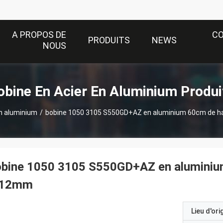
A PROPOS DE
C
PRODUITS
NEWS
NOUS
obine En Acier En Aluminium Produi
en aluminium
/
bobine 1050 3105 S550GD+AZ en aluminium 60cm de h
obine 1050 3105 S550GD+AZ en aluminium
.12mm
Lieu d'ori