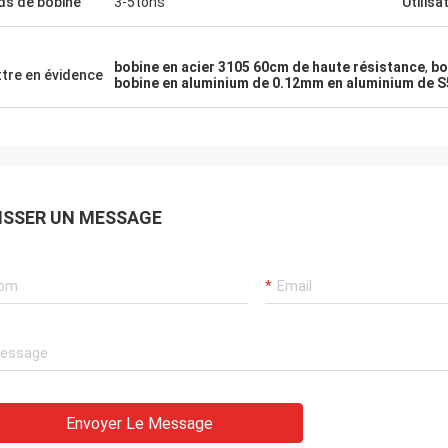
ds de bobine
3-5tons
Utilisa
.
bobine en acier 3105 60cm de haute résistance
,
bo
tre en évidence
bobine en aluminium de 0.12mm en aluminium de
ISSER UN MESSAGE
Envoyer Le Message