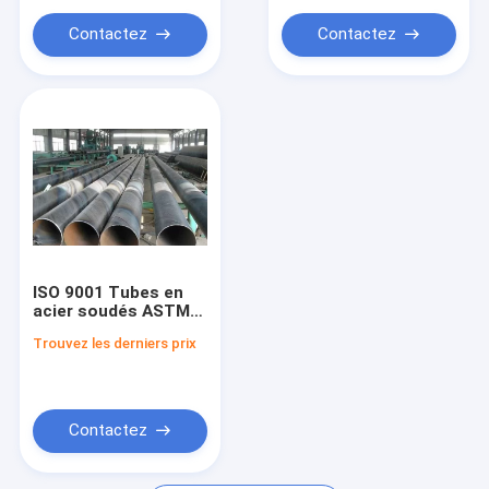
Contactez
Contactez
ISO 9001 Tubes en
acier soudés ASTM
A106 à extrémités
Trouvez les derniers prix
filetées
Contactez