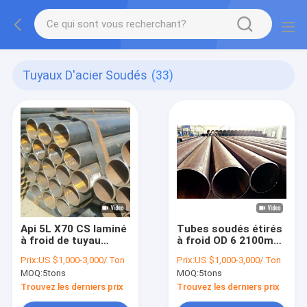
Tuyaux D'acier Soudés
(33)
Api 5L X70 CS laminé
Tubes soudés étirés
à froid de tuyau
à froid OD 6 2100mm
d'acier au carbone de
d'acier inoxydable de
Prix:
US $1,000-3,000/ Ton
Prix:
US $1,000-3,000/ Ton
20 pouces soudé
DIN2393 ST37 ERW
MOQ:
5tons
MOQ:
5tons
sifflent 6 à 12m
Trouvez les derniers prix
Trouvez les derniers prix