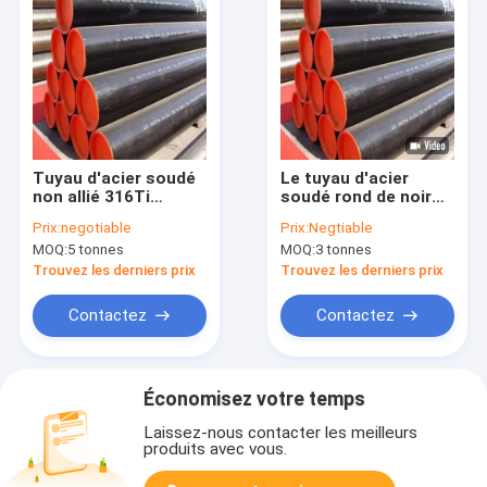
Tuyau d'acier soudé
Le tuyau d'acier
non allié 316Ti
soudé rond de noir
d'ASTM A106
d'Erw programment
Prix:
negotiable
Prix:
Negtiable
40 DIN 904L
MOQ:
5 tonnes
MOQ:
3 tonnes
Trouvez les derniers prix
Trouvez les derniers prix
Contactez
Contactez
Économisez votre temps
Laissez-nous contacter les meilleurs
produits avec vous.