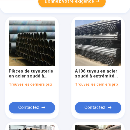
Donnez votre exigence
Pièces de tuyauterie
A106 tuyau en acier
en acier soudé à
soudé à extrémité
extrémités plates
plate épaisseur de
Trouvez les derniers prix
Trouvez les derniers prix
pour connexions
paroi 0,3-3,0 mm
durables
Contactez
Contactez