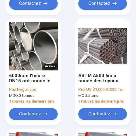
Contactez
Contactez
6000mm l'heure
ASTM A500 6m a
DN15 ont soudé le
soudé des tuyaux
tuyau 2507 duplex
d'acier autour de
Prix:
Negotiabe
Prix:
US $1,000-3,000/ Ton
superbe des tuyaux
SS304
MOQ:
3 tonnes
MOQ:
5tons
d'acier ASTM A790
UNS S31803
Trouvez les derniers prix
Trouvez les derniers prix
Contactez
Contactez