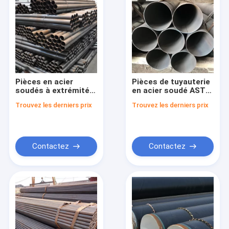
Pièces en acier
Pièces de tuyauterie
soudés à extrémité
en acier soudé ASTM
plate pour soutenir
A53 de diamètre
Trouvez les derniers prix
Trouvez les derniers prix
les structures de
extérieur de 60 à 120
bâtiments
mm
Contactez
Contactez
Aperçu
Produits
A propos de nous