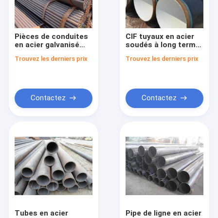
Visite d'usine
Contrôle de la qualité
Pièces de conduites
CIF tuyaux en acier
en acier galvanisé
soudés à long terme
Contact
soudé 60 mm pour
épaisseur de paroi de
Trouvez les derniers prix
Trouvez les derniers prix
diverses applications
0,3 à 3,0 mm
Demande de soumission
Contactez
Contactez
Tuyaux d'acier de solides solubles
Plaque d'acier de résistance à l'usure
Tuyau de cuivre sans couture
Feuille en aluminium galvanisée
Plat de feuille d'acier au carbone
Tubes en acier
Pipe de ligne en acier