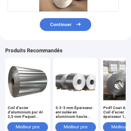
Continuer
Produits Recommandés
Coil d'acier
0.3-3 mm Épaisseur
Pvdf Coat Alu
d'aluminium pur Al
enroulée en
Coil d'acier
2,5 mm Paquet
aluminium haute
épaisseur 1,5
d'exportation
résistance
standard revêtu de
Meilleur prix
Meilleur prix
Meilleur p
SMP