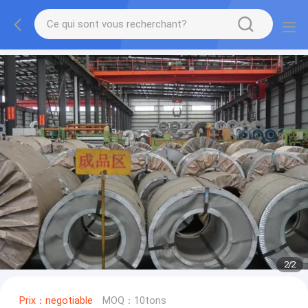
2
/
2
Prix：negotiable
MOQ：10tons