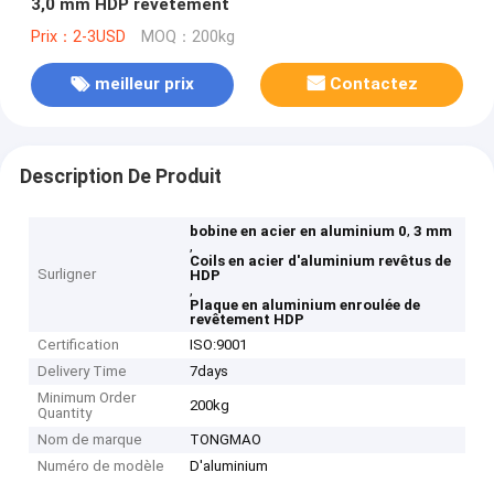
3,0 mm HDP revêtement
Prix：2-3USD
MOQ：200kg
meilleur prix
Contactez
Description De Produit
,
bobine en acier en aluminium 0
3 mm
,
Coils en acier d'aluminium revêtus de
Surligner
HDP
,
Plaque en aluminium enroulée de
revêtement HDP
Certification
ISO:9001
Delivery Time
7days
Minimum Order
200kg
Quantity
Nom de marque
TONGMAO
Numéro de modèle
D'aluminium