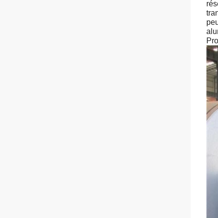
rés
tra
peu
alu
Pro