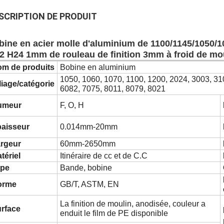
SCRIPTION DE PRODUIT
bine en acier molle d'aluminium de 1100/1145/1050/
2 H24 1mm de rouleau de finition 3mm à froid de mo
m de produits
Bobine en aluminium
1050, 1060, 1070, 1100, 1200, 2024, 3003, 31
liage/catégorie
6082, 7075, 8011, 8079, 8021
umeur
F, O, H
aisseur
0.014mm-20mm
rgeur
60mm-2650mm
tériel
Itinéraire de cc et de C.C
ype
Bande, bobine
orme
GB/T, ASTM, EN
La finition de moulin, anodisée, couleur a
rface
enduit le film de PE disponible