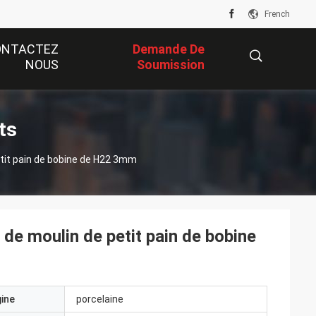
French
ONTACTEZ
Demande De
NOUS
Soumission
描
ts
petit pain de bobine de H22 3mm
述
 de moulin de petit pain de bobine
gine
porcelaine