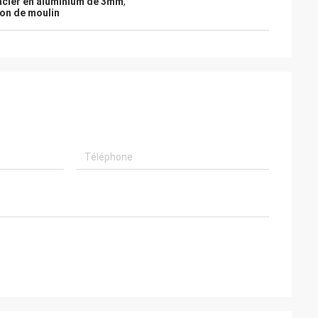
acier en aluminium de 3mm
,
ion de moulin