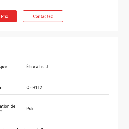
 Prix
Contactez
que
Étiré à froid
r
O - H112
ation de
Poli
e