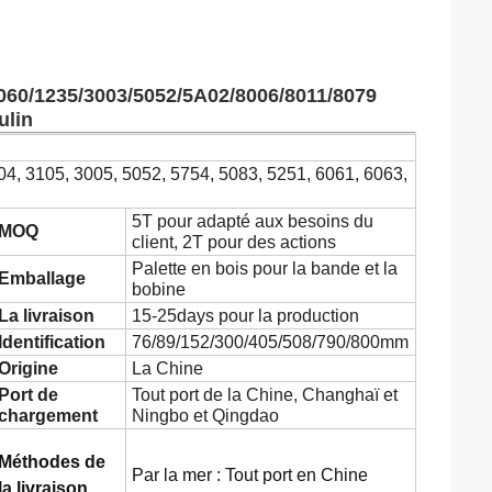
1060/1235/3003/5052/5A02/8006/8011/8079
ulin
04, 3105, 3005, 5052, 5754, 5083, 5251, 6061, 6063,
5T pour adapté aux besoins du
MOQ
client, 2T pour des actions
Palette en bois pour la bande et la
Emballage
bobine
La livraison
15-25days pour la production
Identification
76/89/152/300/405/508/790/800mm
Origine
La Chine
Port de
Tout port de la Chine, Changhaï et
chargement
Ningbo et Qingdao
Méthodes de
Par la mer : Tout port en Chine
la livraison