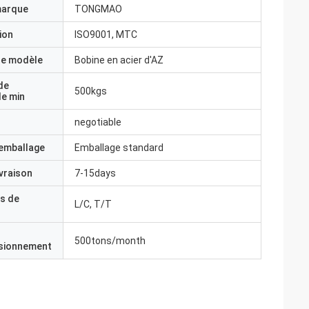
marque
TONGMAO
ion
ISO9001, MTC
e modèle
Bobine en acier d'AZ
de
500kgs
e min
negotiable
'emballage
Emballage standard
ivraison
7-15days
s de
L/C, T/T
500tons/month
isionnement