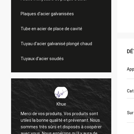
Plaques d'acier galvanisées
Tube en acier de place de cavité
Tuyau d'acier galvanisé plongé chaud
DÉ
Tuyaux d'acier soudés
App
Cat
Khue
Sur
Merci de vos produits. Vos produits sont
Merci i
utiles la bonne qualité et prévenant. Nous
La qual
sommes très sûrs et disposés à coopérer
très b
avec vous. Nous espérons qu'il y aura des
et espo