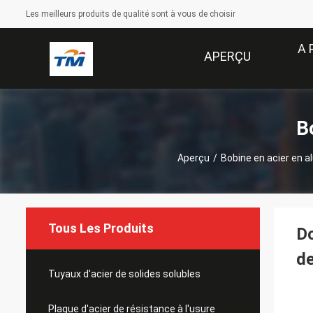
Les meilleurs produits de qualité sont à vous de choisir
A 
APERÇU
B
Aperçu
/
Bobine en acier en 
Tous Les Produits
Do
d
Tuyaux d'acier de solides solubles
Plaque d'acier de résistance à l'usure