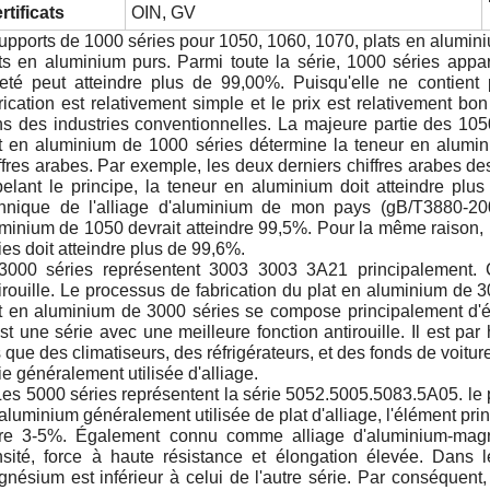
rtificats
OIN, GV
upports de 1000 séries pour 1050, 1060, 1070, plats en alumi
ts en aluminium purs. Parmi toute la série, 1000 séries appa
eté peut atteindre plus de 99,00%. Puisqu'elle ne contient
rication est relativement simple et le prix est relativement bo
s des industries conventionnelles. La majeure partie des 1050
t en aluminium de 1000 séries détermine la teneur en alumin
ffres arabes. Par exemple, les deux derniers chiffres arabes de
elant le principe, la teneur en aluminium doit atteindre plus
hnique de l'alliage d'aluminium de mon pays (gB/T3880-20
minium de 1050 devrait atteindre 99,5%. Pour la même raison,
ies doit atteindre plus de 99,6%.
3000 séries représentent 3003 3003 3A21 principalement. 
irouille. Le processus de fabrication du plat en aluminium de 3
t en aluminium de 3000 séries se compose principalement d'é
st une série avec une meilleure fonction antirouille. Il est 
s que des climatiseurs, des réfrigérateurs, et des fonds de voitur
ie généralement utilisée d'alliage.
Les 5000 séries représentent la série 5052.5005.5083.5A05. le p
aluminium généralement utilisée de plat d'alliage, l'élément pr
re 3-5%. Également connu comme alliage d'aluminium-magnés
sité, force à haute résistance et élongation élevée. Dans l
nésium est inférieur à celui de l'autre série. Par conséquent, 