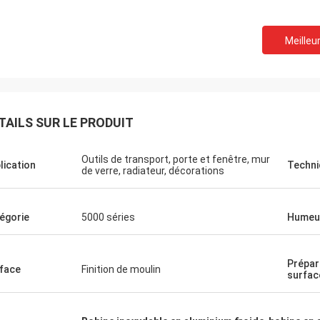
Meilleur
TAILS SUR LE PRODUIT
Outils de transport, porte et fenêtre, mur
lication
Techni
de verre, radiateur, décorations
égorie
5000 séries
Humeu
Igname
Prépar
face
Finition de moulin
nfiniment de votre service sincère.
surfac
ité de vos produits a toujours été
onne. Nous sommes très soulagés
ir d'avoir plus de coopération à