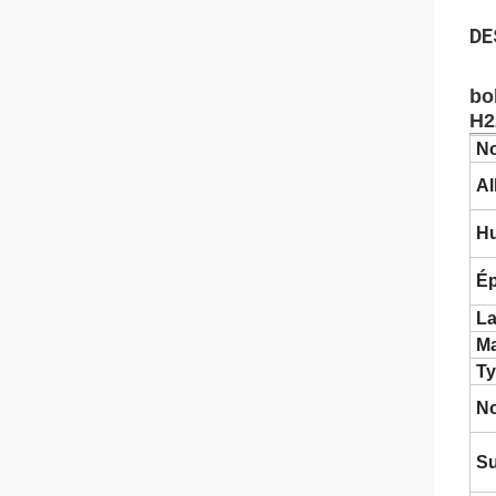
DE
bo
H2
No
Al
H
Ép
La
Ma
T
N
Su