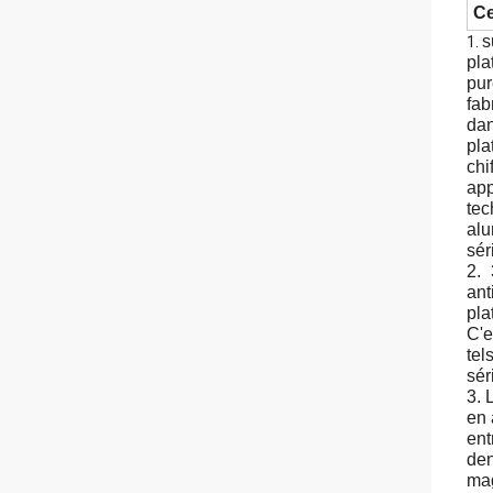
Ce
s
1.
pla
pur
fab
dan
pla
chi
app
tec
alu
sér
2. 
ant
pla
C'e
tel
sér
3. 
en 
ent
den
mag