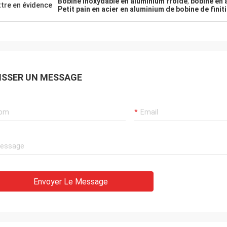
Bobine inoxydable en aluminium froide
,
bobine en 
tre en évidence
Petit pain en acier en aluminium de bobine de finit
.
ISSER UN MESSAGE
Envoyer Le Message