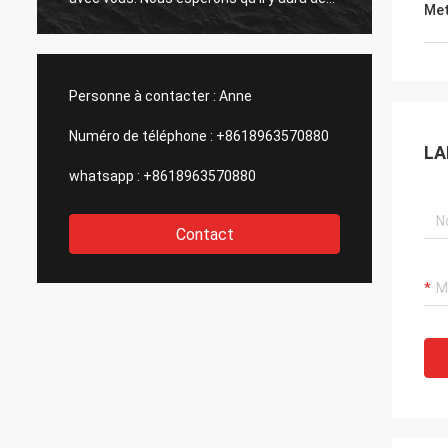
Met
occasions pour la coopération avec
l'avenir
d'autres produits à l'avenir.
Personne à contacter :
Anne
Numéro de téléphone :
+8618963570880
LA
whatsapp :
+8618963570880
Contact