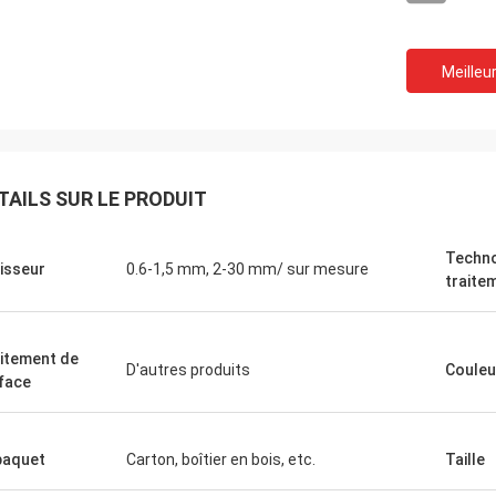
Meilleur
TAILS SUR LE PRODUIT
Techno
isseur
0.6-1,5 mm, 2-30 mm/ sur mesure
traite
itement de
D'autres produits
Couleu
face
Igname
nfiniment de votre service sincère.
ité de vos produits a toujours été
paquet
Carton, boîtier en bois, etc.
Taille
onne. Nous sommes très soulagés
ir d'avoir plus de coopération à