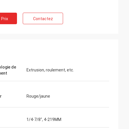
 Prix
Contactez
logie de
Extrusion, roulement, etc.
ment
r
Rouge/jaune
1/4-7/8", 4-219MM