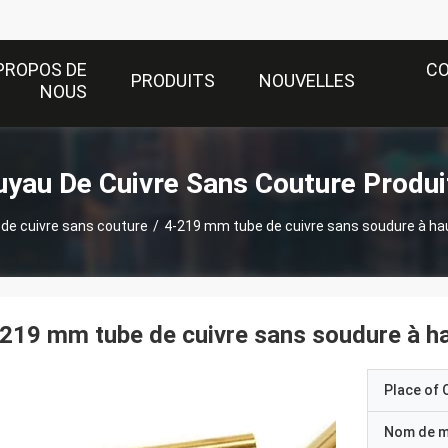
PROPOS DE
C
PRODUITS
NOUVELLES
NOUS
uyau De Cuivre Sans Couture Produi
de cuivre sans couture
/
4-219 mm tube de cuivre sans soudure à h
219 mm tube de cuivre sans soudure à h
Place of O
Nom de 