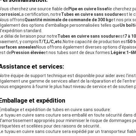
Vous cherchez une source fiable de
Pipe en cuivre lisse
Ne cherchez pa
corrosion
La certification, notre
Tubes en cuivre sans soudure
est le 
Nous offrons
Quantité minimale de commande de 300 kg
et nos prix 
également des options d'emballage personnalisées telles que
Un boîti
d'expédition standard.
Le délai de livraison pour notre
Tubes en cuivre sans soudure
est
7 à 10
paiement, y compris
T/T,L/C,etc.
Notre capacité de production est
50 
surfaces anneales
Nous offrons également diverses options d'épaisse
est de
Pression élevée
et nos tubes sont de deux formes:
Légère:1-6M
Assistance et services:
Notre équipe de support technique est disponible pour aider avec l'in
également une gamme de services allant de la réparation et de l'entre
nous engageons à fournir le plus haut niveau de service et de soutien p
Emballage et expédition
Emballage et expédition de tubes en cuivre sans soudure:
Le tuyau en cuivre sans couture sera emballé en toute sécurité dans 
d'amortissement appropriés pour minimiser le risque de dommages pe
étiquetées et scellées pour des raisons de sécurité..
Le tuyau en cuivre sans couture sera expédié par un transporteur fiable 