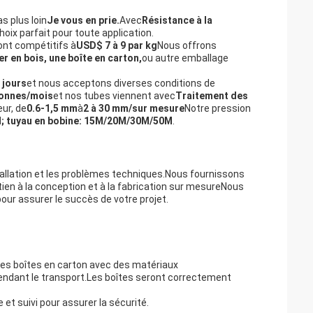
s plus loin
Je vous en prie.
Avec
Résistance à la
choix parfait pour toute application.
sont compétitifs à
USD$ 7 à 9 par kg
Nous offrons
er en bois, une boîte en carton,
ou autre emballage
 jours
et nous acceptons diverses conditions de
tonnes/mois
et nos tubes viennent avec
Traitement des
ur, de
0.6-1,5 mm
à
2 à 30 mm/sur mesure
Notre pression
; tuyau en bobine: 15M/20M/30M/50M
.
stallation et les problèmes techniques.Nous fournissons
tien à la conception et à la fabrication sur mesureNous
our assurer le succès de votre projet.
des boîtes en carton avec des matériaux
ndant le transport.Les boîtes seront correctement
et suivi pour assurer la sécurité.