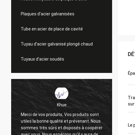
Plaques d'acier galvanisées
Tube en acier de place de cavité
Tuyau d'acier galvanisé plongé chaud
DÉ
Tuyaux d'acier soudés
Épa
Tra
sur
Khue
Merci de vos produits. Vos produits sont
Merci i
utiles la bonne qualité et prévenant. Nous
La qual
Le 
sommes très sûrs et disposés à coopérer
très b
avec vous. Nous espérons qu'il y aura des
et espo