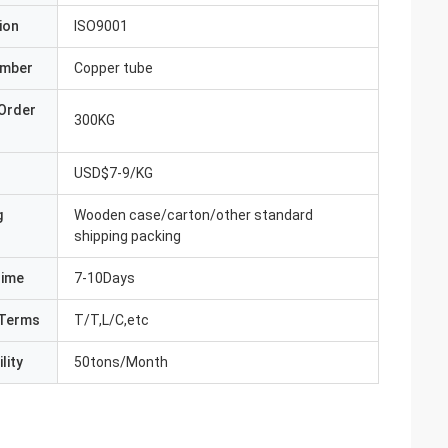
ion
ISO9001
umber
Copper tube
Order
300KG
USD$7-9/KG
g
Wooden case/carton/other standard
shipping packing
Time
7-10Days
Terms
T/T,L/C,etc
lity
50tons/Month