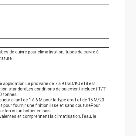
bes de cuivre pour climatisation, tubes de cuivre à
rature
pplication.Le prix varie de 7 à 9 USD/KG et il est
ition standardLes conditions de paiement incluent T/T,
0 tonnes.
ueur allant de 1 à 6 M pour le type droit et de 15 M/20
 pour fournir une finition lisse et sans couturePour
rton ou un boîtier en bois.
lentes et comprennent la climatisation, l'eau, le