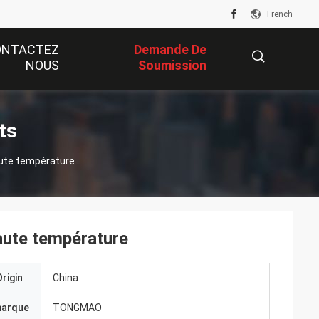
French
ONTACTEZ
Demande De
NOUS
Soumission
描
ts
aute température
述
aute température
rigin
China
marque
TONGMAO