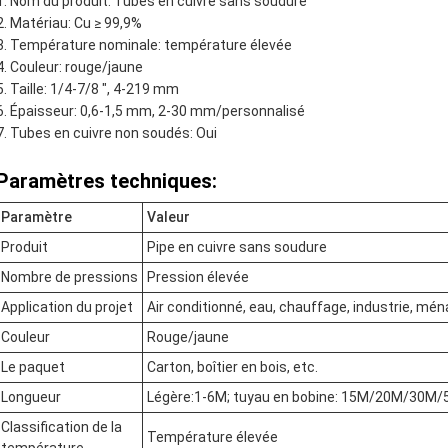
Nom du produit: Tubes en cuivre sans soudure
Matériau: Cu ≥ 99,9%
Température nominale: température élevée
Couleur: rouge/jaune
Taille: 1/4-7/8 ", 4-219 mm
Épaisseur: 0,6-1,5 mm, 2-30 mm/personnalisé
Tubes en cuivre non soudés: Oui
Paramètres techniques:
Paramètre
Valeur
Produit
Pipe en cuivre sans soudure
Nombre de pressions
Pression élevée
Application du projet
Air conditionné, eau, chauffage, industrie, mén
Couleur
Rouge/jaune
Le paquet
Carton, boîtier en bois, etc.
Longueur
Légère:1-6M; tuyau en bobine: 15M/20M/30M
Classification de la
Température élevée