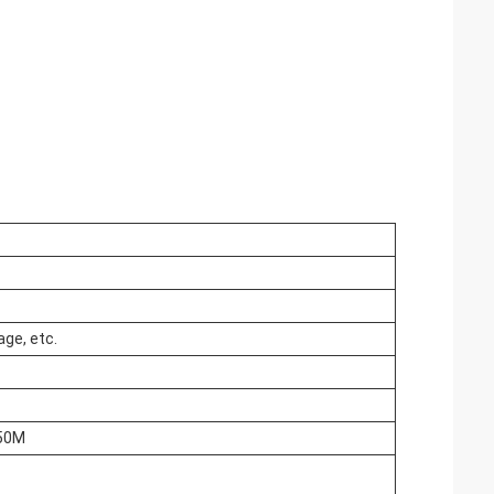
age, etc.
/50M