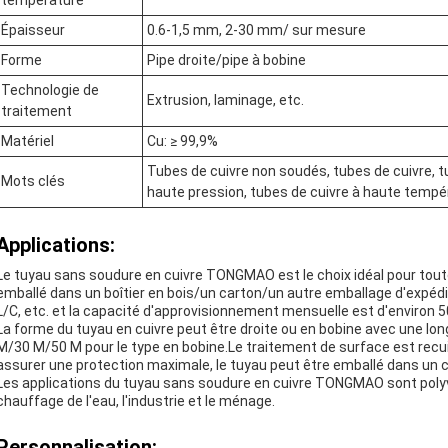
température
Épaisseur
0.6-1,5 mm, 2-30 mm/ sur mesure
Forme
Pipe droite/pipe à bobine
Technologie de
Extrusion, laminage, etc.
traitement
Matériel
Cu: ≥ 99,9%
Tubes de cuivre non soudés, tubes de cuivre, tu
Mots clés
haute pression, tubes de cuivre à haute tempé
Applications:
Le tuyau sans soudure en cuivre TONGMAO est le choix idéal pour toute a
emballé dans un boîtier en bois/un carton/un autre emballage d'expéd
L/C, etc. et la capacité d'approvisionnement mensuelle est d'environ 5
La forme du tuyau en cuivre peut être droite ou en bobine avec une long
M/30 M/50 M pour le type en bobine.Le traitement de surface est recuit
assurer une protection maximale, le tuyau peut être emballé dans un ca
Les applications du tuyau sans soudure en cuivre TONGMAO sont polyva
chauffage de l'eau, l'industrie et le ménage.
Personnalisation: