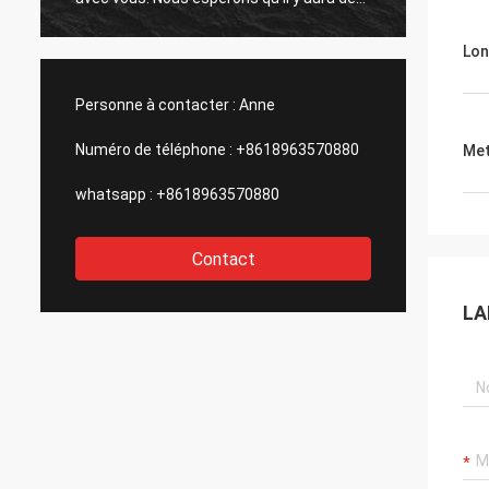
occasions pour la coopération avec
l'avenir
d'autres produits à l'avenir.
Lon
Personne à contacter :
Anne
Numéro de téléphone :
+8618963570880
Met
whatsapp :
+8618963570880
Contact
LA