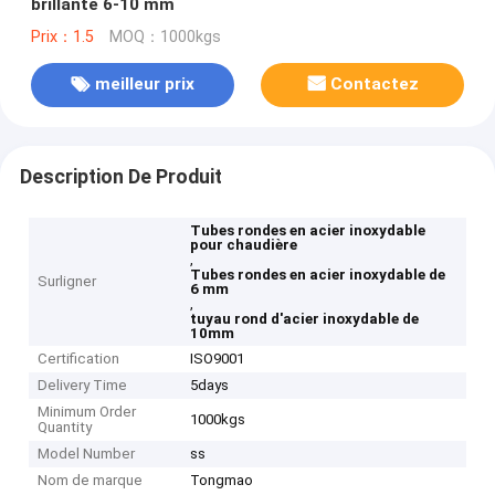
brillante 6-10 mm
Prix：1.5
MOQ：1000kgs
meilleur prix
Contactez
Description De Produit
Tubes rondes en acier inoxydable
pour chaudière
,
Tubes rondes en acier inoxydable de
Surligner
6 mm
,
tuyau rond d'acier inoxydable de
10mm
Certification
ISO9001
Delivery Time
5days
Minimum Order
1000kgs
Quantity
Model Number
ss
Nom de marque
Tongmao