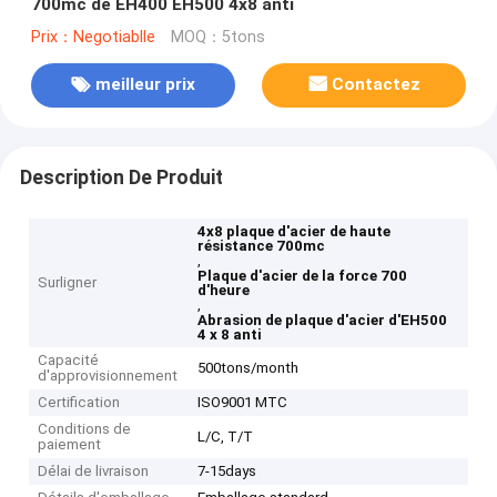
700mc de EH400 EH500 4x8 anti
Prix：Negotiablle
MOQ：5tons
meilleur prix
Contactez
Description De Produit
4x8 plaque d'acier de haute
résistance 700mc
,
Plaque d'acier de la force 700
Surligner
d'heure
,
Abrasion de plaque d'acier d'EH500
4 x 8 anti
Capacité
500tons/month
d'approvisionnement
Certification
ISO9001 MTC
Conditions de
L/C, T/T
paiement
Délai de livraison
7-15days