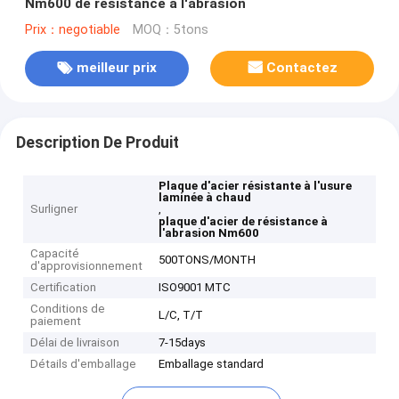
Nm600 de résistance à l'abrasion
Prix：negotiable
MOQ：5tons
meilleur prix
Contactez
Description De Produit
Plaque d'acier résistante à l'usure
laminée à chaud
Surligner
,
plaque d'acier de résistance à
l'abrasion Nm600
Capacité
500TONS/MONTH
d'approvisionnement
Certification
ISO9001 MTC
Conditions de
L/C, T/T
paiement
Délai de livraison
7-15days
Détails d'emballage
Emballage standard