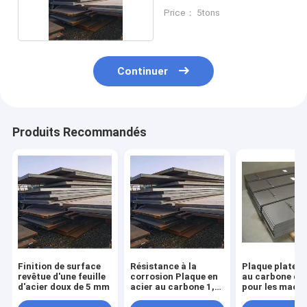
95hrb
Price： 5tons
Continuer
Produits Recommandés
Finition de surface
Résistance à la
Plaque plate e
revêtue d'une feuille
corrosion Plaque en
au carbone de
d'acier doux de 5 mm
acier au carbone 1,2
pour les mach
mm