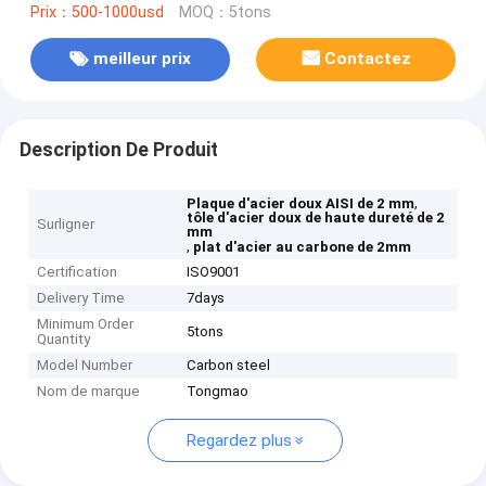
Prix：500-1000usd
MOQ：5tons
meilleur prix
Contactez
Description De Produit
,
Plaque d'acier doux AISI de 2 mm
tôle d'acier doux de haute dureté de 2
Surligner
mm
,
plat d'acier au carbone de 2mm
Certification
ISO9001
Delivery Time
7days
Minimum Order
5tons
Quantity
Model Number
Carbon steel
Nom de marque
Tongmao
Regardez plus