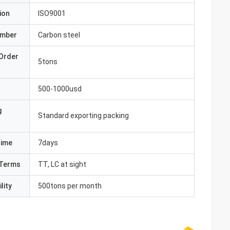
ion
ISO9001
umber
Carbon steel
Order
5tons
500-1000usd
g
Standard exporting packing
Time
7days
Terms
TT, LC at sight
lity
500tons per month