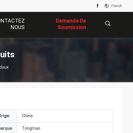
French
ONTACTEZ
Demande De
NOUS
Soumission
描
uits
 doux
述
rigin
China
marque
Tongmao