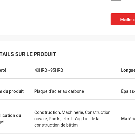
Meilleur
TAILS SUR LE PRODUIT
eté
40HRB--95HRB
Longu
 du produit
Plaque d'acier au carbone
Épaiss
Igname
Construction, Machinerie, Construction
nfiniment de votre service sincère.
lication du
navale, Ponts, etc. Il s'agit ici de la
Matéri
ité de vos produits a toujours été
jet
construction de bâtim
onne. Nous sommes très soulagés
ir d'avoir plus de coopération à