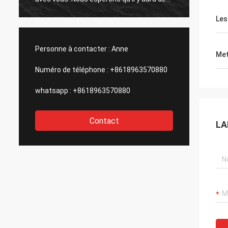
occasions pour la coopération avec
l'avenir
Les
d'autres produits à l'avenir.
Personne à contacter :
Anne
Met
Numéro de téléphone :
+8618963570880
whatsapp :
+8618963570880
Contact
LA