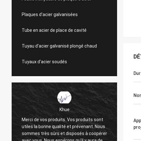
Plaques d'acier galvanisées
Tube en acier de place de cavité
Tuyau d'acier galvanisé plongé chaud
DÉ
Tuyaux d'acier soudés
Dur
Nom
Khue
Merci de vos produits. Vos produits sont
Merci i
App
utiles la bonne qualité et prévenant. Nous
La qual
pro
sommes très sûrs et disposés à coopérer
très b
avec vous. Nous espérons qu'il y aura des
et espo