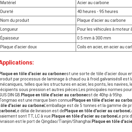
Matériel
Acier au carbone
Dureté
40 heures - 95 heures
Nom du produit
Plaque d'acier au carbone
Longueur
Pour les véhicules à moteur
Épaisseur
0.5 mm à 300 mm
Plaque d'acier doux
Coils en acier, en acier au ca
Applications:
Plaque en tôle d'acier au carbone
est une sorte de tôle d'acier doux en
produit par processus de laminage à chaud ou à froid.galvanisésIl est l
mécaniques, telles que les structures en acier, les ponts, les navires, l
récipients sous pression et autres pièces.Les principales normes pour
SUS DIN GB.
Plaque en tôle d'acier au carbone
est de 40hp à 95hp.
Tongmao est une marque bien connue
Plaque en tôle d'acier au carb
tôle d'acier au carbone
L'emballage est de 5 tonnes et la gamme de pr
carbone
Le délai de livraison est de
Plaque en tôle d'acier au carbone
L
paiement sont TT, LC à vue.
Plaque en tôle d'acier au carbone
Le prix 
livraison est le port de Qingdao/Tianjin/Shanghai.
Plaque en tôle d'aci