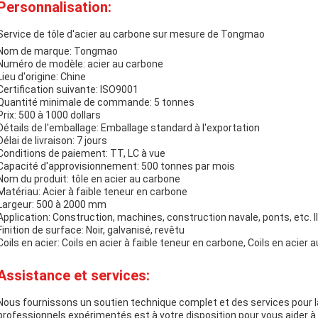
Personnalisation:
Service de tôle d'acier au carbone sur mesure de Tongmao
Nom de marque: Tongmao
Numéro de modèle: acier au carbone
Lieu d'origine: Chine
Certification suivante: ISO9001
Quantité minimale de commande: 5 tonnes
Prix: 500 à 1000 dollars
Détails de l'emballage: Emballage standard à l'exportation
Délai de livraison: 7 jours
Conditions de paiement: TT, LC à vue
Capacité d'approvisionnement: 500 tonnes par mois
Nom du produit: tôle en acier au carbone
Matériau: Acier à faible teneur en carbone
Largeur: 500 à 2000 mm
Application: Construction, machines, construction navale, ponts, etc. Il
Finition de surface: Noir, galvanisé, revêtu
Coils en acier: Coils en acier à faible teneur en carbone, Coils en acier 
Assistance et services:
Nous fournissons un soutien technique complet et des services pour l
professionnels expérimentés est à votre disposition pour vous aider à c