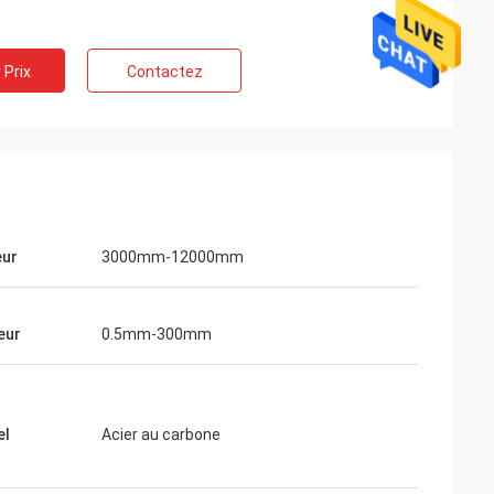
 Prix
Contactez
eur
3000mm-12000mm
eur
0.5mm-300mm
el
Acier au carbone