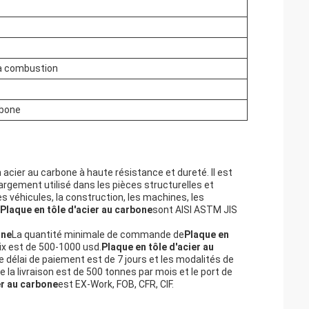
 à combustion
rbone
 acier au carbone à haute résistance et dureté. Il est
argement utilisé dans les pièces structurelles et
es véhicules, la construction, les machines, les
Plaque en tôle d'acier au carbone
sont AISI ASTM JIS
one
La quantité minimale de commande de
Plaque en
ix est de 500-1000 usd.
Plaque en tôle d'acier au
e délai de paiement est de 7 jours et les modalités de
de la livraison est de 500 tonnes par mois et le port de
er au carbone
est EX-Work, FOB, CFR, CIF.