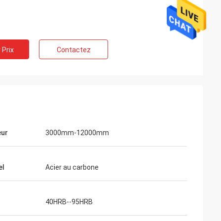
 Prix
Contactez
eur
3000mm-12000mm
el
Acier au carbone
40HRB--95HRB