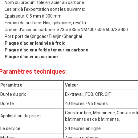
Nom du produit: tôle en acier au carbone
Les prix à l'exportation sont les suivants:
Épaisseur: 0,5 mm à 300 mm
Finition de surface: Noir, galvanisé, revêtu
Unités d'acier au carbone: S235/S355/NM400/500/600/SS400
Port: port de Qingdao/Tianjin/Shanghai
Plaque d'acier laminée à froid
Plaque d'acier à faible teneur en carbone
Plaque d'acier au carbone
Paramètres techniques:
Paramètre
Valeur
Durée du prix
Ex-travail, FOB, CFR, CIF
Dureté
40 heures - 95 heures
Construction, Machinerie, Construction
Application du projet
bâtiments et de bâtiments.
Le service
24 heures en ligne
Matériel
Acier au carbone