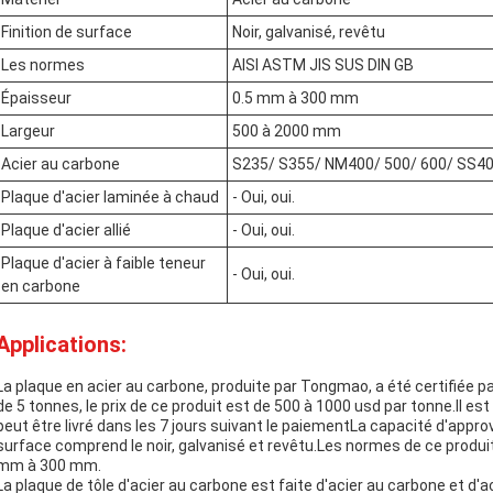
Finition de surface
Noir, galvanisé, revêtu
Les normes
AISI ASTM JIS SUS DIN GB
Épaisseur
0.5 mm à 300 mm
Largeur
500 à 2000 mm
Acier au carbone
S235/ S355/ NM400/ 500/ 600/ SS4
Plaque d'acier laminée à chaud
- Oui, oui.
Plaque d'acier allié
- Oui, oui.
Plaque d'acier à faible teneur
- Oui, oui.
en carbone
Applications:
La plaque en acier au carbone, produite par Tongmao, a été certifiée
de 5 tonnes, le prix de ce produit est de 500 à 1000 usd par tonne.Il e
peut être livré dans les 7 jours suivant le paiementLa capacité d'appro
surface comprend le noir, galvanisé et revêtu.Les normes de ce produi
mm à 300 mm.
La plaque de tôle d'acier au carbone est faite d'acier au carbone et d'ac