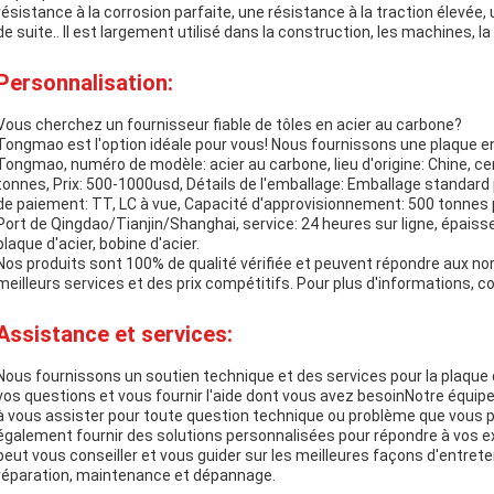
résistance à la corrosion parfaite, une résistance à la traction élevée, 
de suite.. Il est largement utilisé dans la construction, les machines, l
Personnalisation:
Vous cherchez un fournisseur fiable de tôles en acier au carbone?
Tongmao est l'option idéale pour vous! Nous fournissons une plaque e
Tongmao, numéro de modèle: acier au carbone, lieu d'origine: Chine, c
tonnes, Prix: 500-1000usd, Détails de l'emballage: Emballage standard po
de paiement: TT, LC à vue, Capacité d'approvisionnement: 500 tonnes p
Port de Qingdao/Tianjin/Shanghai, service: 24 heures sur ligne, épa
plaque d'acier, bobine d'acier.
Nos produits sont 100% de qualité vérifiée et peuvent répondre aux no
meilleurs services et des prix compétitifs. Pour plus d'informations, 
Assistance et services:
Nous fournissons un soutien technique et des services pour la plaque 
vos questions et vous fournir l'aide dont vous avez besoinNotre équip
à vous assister pour toute question technique ou problème que vous p
également fournir des solutions personnalisées pour répondre à vos e
peut vous conseiller et vous guider sur les meilleures façons d'entretenir
réparation, maintenance et dépannage.