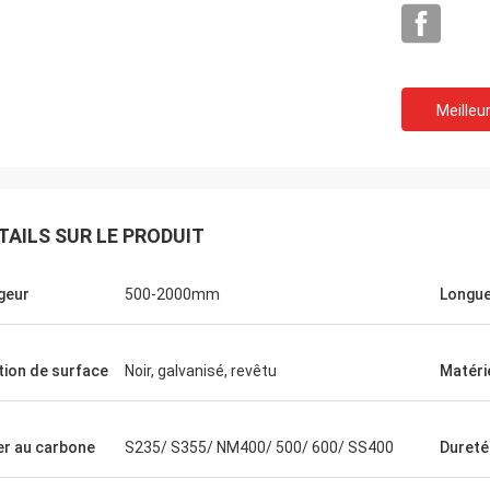
Meilleur
TAILS SUR LE PRODUIT
geur
500-2000mm
Longu
ition de surface
Noir, galvanisé, revêtu
Matéri
Igname
nfiniment de votre service sincère.
ité de vos produits a toujours été
er au carbone
S235/ S355/ NM400/ 500/ 600/ SS400
Dureté
onne. Nous sommes très soulagés
ir d'avoir plus de coopération à