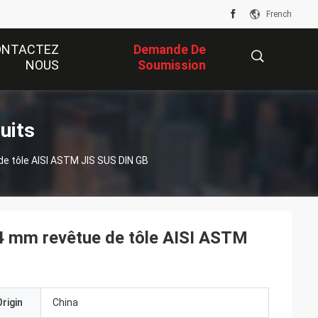
French
ONTACTEZ
Demande De
NOUS
Soumission
描
uits
de tôle AISI ASTM JIS SUS DIN GB
述
e 4 mm revêtue de tôle AISI ASTM
rigin
China