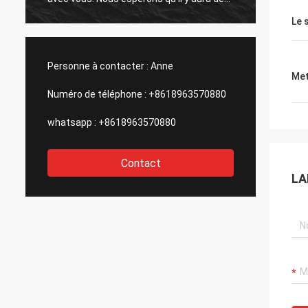
occasions pour la coopération avec
l'avenir
Le 
d'autres produits à l'avenir.
Personne à contacter :
Anne
Met
Numéro de téléphone :
+8618963570880
whatsapp :
+8618963570880
Contact
LA