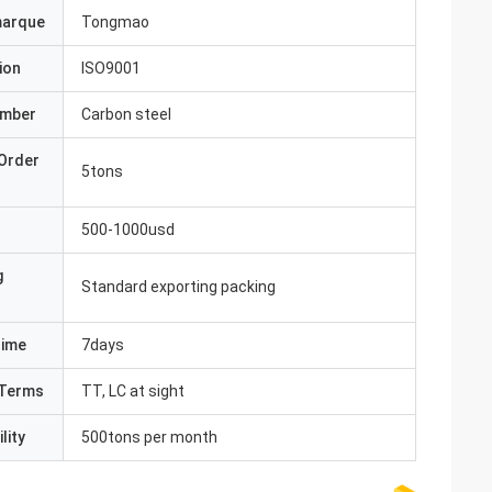
marque
Tongmao
ion
ISO9001
umber
Carbon steel
Order
5tons
500-1000usd
g
Standard exporting packing
Time
7days
Terms
TT, LC at sight
lity
500tons per month