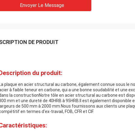
Envoyer Le Message
SCRIPTION DE PRODUIT
Description du produit:
La plaque en acier structural au carbone, également connue sous le no
acier à faible teneur en carbone, qui a une bonne soudabilité et une exc
dans la constructionNotre tôle en acier structural au carbone est disp
300 mm et une dureté de 40HRB à 95HRB.Il est également disponible 
largeurs de 500 mm à 2000 mm.Nous fournissons aux clients une plaque
compétitif en termes d'ex-travail, FOB, CFR et CIF.
Caractéristiques: