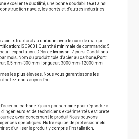
une excellente ductilité, une bonne soudabilité,et ainsi
a construction navale, les ponts et d'autres industries.
n acier structural au carbone avec le nom de marque:
ertification: ISO9001,Quantité minimale de commande: 5
ur l'exportation, Délai de livraison: 7 jours, Conditions
ar mois, Nom du produit: tôle d'acier au carbone,Port:
isseur: 0,5 mm-300 mm, longueur: 3000 mm-12000 mm,
rmes les plus élevées. Nous vous garantissons les
contactez-nous aujourd'hui.
d'acier au carbone.7 jours par semaine pour répondre à
e d'ingénieurs et de techniciens expérimentés est prête
ourriez avoir concernant le produit.Nous pouvons
xigences spécifiques. Notre équipe de professionnels
 et d'utiliser le produit.y compris l'installation,