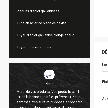
Plaques d'acier galvanisées
Tube en acier de place de cavité
Tuyau d'acier galvanisé plongé chaud
Tuyaux d'acier soudés
DÉ
Lar
Fin
Khue
Merci de vos produits. Vos produits sont
Merci i
utiles la bonne qualité et prévenant. Nous
La qual
Aci
sommes très sûrs et disposés à coopérer
très b
avec vous. Nous espérons qu'il y aura des
et espo